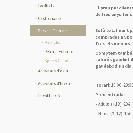
Facilitats
El preu per client
de tres anys tene
Gastronomia
Està totalment pr
Serveis Comuns
comprades a Spor
Kids Club
Tots els menors 
Piscina Exterior
Comptem també d'u
calorós gaudint d
Sports Calbó
gaudeixi d'un dia 
Activitats d’estiu
Activitats d'hivern
Horari:
10:00-20:0
Preu entrada:
Localització
- Adult (+13) 20€
- Nens (3-12) 15€