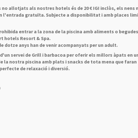
s no allotjats als nostres hotels és de 20
€ IGI inclòs, els nens
n l'entrada gratuïta. Subjecte a disponibilitat i amb places lim
ohibida entrar a la zona de la piscina amb aliments o begude
t hotels Resort & Spa.
de dotze anys han de venir acompanyats per un adult.
n servei de Grill i barbacoa per oferir els millors àpats en u
e la nostra piscina amb plats i snacks de tota mena que faran
perfecte de relaxació i diversió.
0