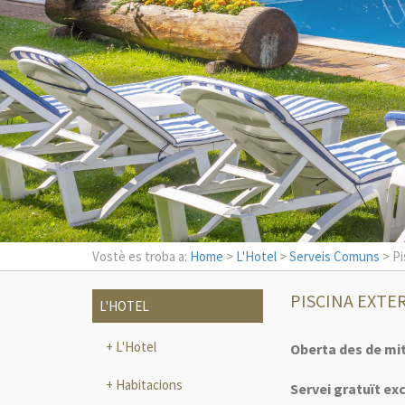
Vostè es troba a:
Home
>
L'Hotel
>
Serveis Comuns
> Pi
PISCINA EXTE
L'HOTEL
L'Hotel
Oberta des de mit
Habitacions
Servei gratuït ex