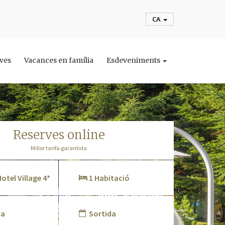
CA
rves
Vacances en família
Esdeveniments
reserves online
Millor tarifa garantida