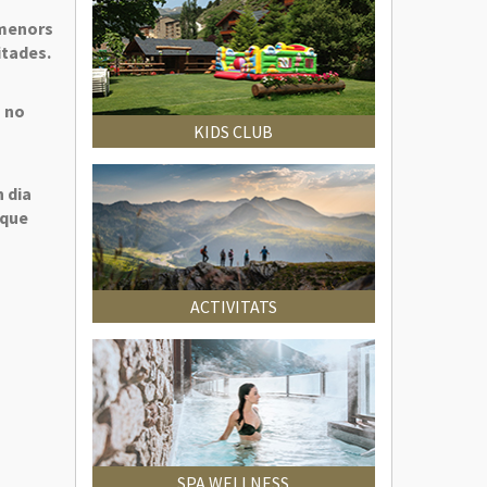
 menors
itades.
s no
KIDS CLUB
n dia
 que
ACTIVITATS
SPA WELLNESS