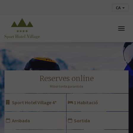
CA
Togg
navig
reserves online
Millor tarifa garantida