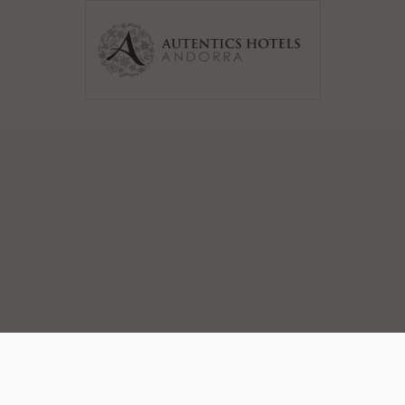
Contactar
·
Borsa de treball
·
Descàrregues
·
Galeria d'imatges
·
Col·laboradors
·
Avís Legal
·
Política de privacitat
·
Política de cookies