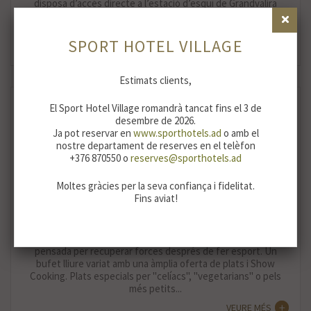
disposa d’accés directe a l’estació d’esquí de Grandvalira
mitjançant un modern i silenciós telecabina que surt des de
les entranyes de l’hotel...
SPORT HOTEL VILLAGE
VEURE MÉS
Estimats clients,
El Sport Hotel Village romandrà tancat fins el 3 de
desembre de 2026.
Ja pot reservar en
www.sporthotels.ad
o amb el
nostre departament de reserves en el telèfon
+376 870550 o
reserves@sporthotels.ad
Moltes gràcies per la seva confiança i fidelitat.
Fins aviat!
GASTRONOMÍA
Una cuina deliciosa, sana i natural, totalment equilibrada i
pensada per recuperar forces després de fer esport. Un
bufet lliure variat amb una àmplia oferta de plats i Show
Cooking. Plats especials per "celíacs", "vegetarians" o pels
més petits...
VEURE MÉS